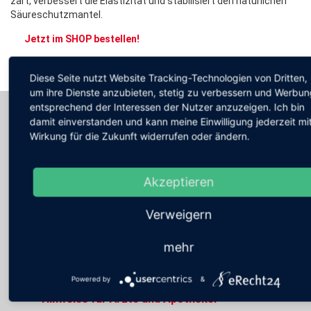
zart, verbessert die Elastizität und stabilisiert den natürlichen
Säureschutzmantel.
Jetzt im SHOP bestellen!
zurück zur Übersicht Hautpflege
Diese Seite nutzt Website Tracking-Technologien von Dritten,
um ihre Dienste anzubieten, stetig zu verbessern und Werbun
entsprechend der Interessen der Nutzer anzuzeigen. Ich bin
ALLE INFOS AUF EINEN BLICK
damit einverstanden und kann meine Einwilligung jederzeit mi
Wirkung für die Zukunft widerrufen oder ändern.
Anwendungsgebiete
Akzeptieren
Eigenschaften
Anwendungsweise
Verweigern
Zusammensetzung
mehr
Packungsgrößen
Powered by
&
Hinweise für Ärzte und Apotheker