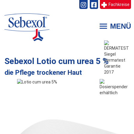
Fachkreise
Direkt
zum
MENÜ
Toggle
Inhalt
navigation
Sebexol
Lotio cum urea 5 %
die Pflege trockener Haut