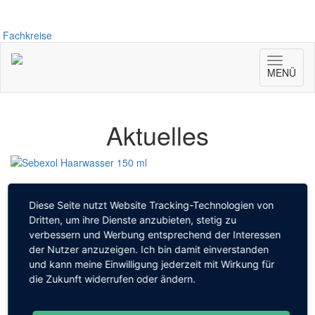
Direkt
zum
Inhalt
Fachkreise
Toggle
MENÜ
navigat
Aktuelles
Die Kopfhaut spannt und
Diese Seite nutzt Website Tracking-Technologien von
juckt?
Dritten, um ihre Dienste anzubieten, stetig zu
verbessern und Werbung entsprechend der Interessen
Meersalz hilft.
der Nutzer anzuzeigen. Ich bin damit einverstanden
Probieren Sie einfach unser mineralstoffhaltiges Sebexol
und kann meine Einwilligung jederzeit mit Wirkung für
Haarwasser.
die Zukunft widerrufen oder ändern.
Es beruhigt und regeneriert die Kopfhaut.
Kopfhaut einsprühen, leicht einmassieren – fertig!