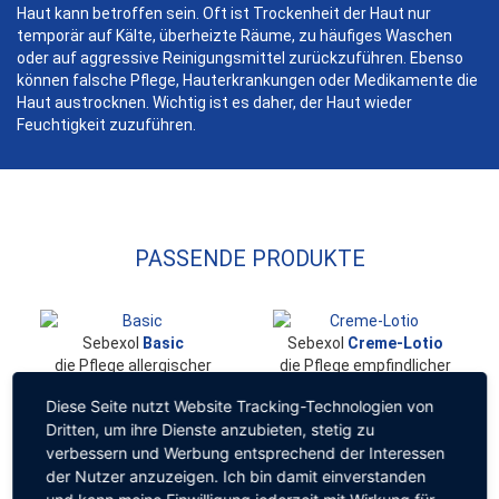
Haut kann betroffen sein. Oft ist Trockenheit der Haut nur
temporär auf Kälte, überheizte Räume, zu häufiges Waschen
oder auf aggressive Reinigungsmittel zurückzuführen. Ebenso
können falsche Pflege, Hauterkrankungen oder Medikamente die
Haut austrocknen. Wichtig ist es daher, der Haut wieder
Feuchtigkeit zuzuführen.
PASSENDE PRODUKTE
Sebexol
Basic
Sebexol
Creme-Lotio
die Pflege allergischer
die Pflege empfindlicher
Haut
Haut
Diese Seite nutzt Website Tracking-Technologien von
ohne Parfüm
Dritten, um ihre Dienste anzubieten, stetig zu
verbessern und Werbung entsprechend der Interessen
der Nutzer anzuzeigen. Ich bin damit einverstanden
Sebexol
Lotio cum urea 5
Sebexol
Creme intens