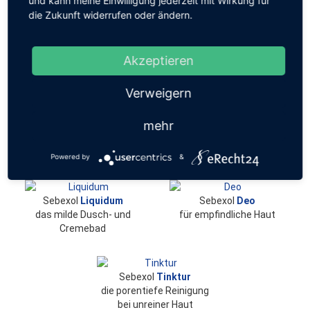
und kann meine Einwilligung jederzeit mit Wirkung für
%
PUR
die Zukunft widerrufen oder ändern.
die Pflege trockener Haut
die Pflege
anspruchsvoller Haut
ohne Parfüm
Akzeptieren
Verweigern
Sebexol
S+T
Sebexol
Haarwasser
das Spezial-Shampoo bei
bei Juckreiz und
mehr
Schuppen
Spannungsgefühl der
Kopfhaut
ohne Parfüm
Powered by
&
Sebexol
Liquidum
Sebexol
Deo
das milde Dusch- und
für empfindliche Haut
Cremebad
Sebexol
Tinktur
die porentiefe Reinigung
bei unreiner Haut