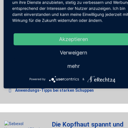
um ihre Dienste anzubieten, stetig zu verbessern und Werbun
entsprechend der Interessen der Nutzer anzuzeigen. Ich bin
Eigenschaften
damit einverstanden und kann meine Einwilligung jederzeit mi
Wirkung für die Zukunft widerrufen oder ändern.
Anwendungsweise
Zusammensetzung
Akzeptieren
Packungsgrößen
Verweigern
Hinweise für Ärzte und Apotheker
mehr
Alle Informationen zum Download: Sebexol Lotio cum
urea 5 %
Powered by
&
Dermatest Zertifikat
Anwendungs-Tipps bei starken Schuppen
Die Kopfhaut spannt und