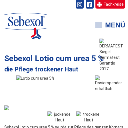
Fachkreise
Direkt
zum
MENÜ
Toggle
Inhalt
navigation
Sebexol
Lotio cum urea 5 %
die Pflege trockener Haut
Sebexol Lotio cum urea 5 % wurde zur Pflege des ganzen Körpers