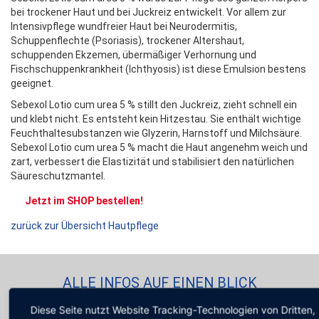
bei trockener Haut und bei Juckreiz entwickelt. Vor allem zur
Intensivpflege wundfreier Haut bei Neurodermitis,
Schuppenflechte (Psoriasis), trockener Altershaut,
schuppenden Ekzemen, übermäßiger Verhornung und
Fischschuppenkrankheit (Ichthyosis) ist diese Emulsion bestens
geeignet.
Sebexol Lotio cum urea 5 % stillt den Juckreiz, zieht schnell ein
und klebt nicht. Es entsteht kein Hitzestau. Sie enthält wichtige
Feuchthaltesubstanzen wie Glyzerin, Harnstoff und Milchsäure.
Sebexol Lotio cum urea 5 % macht die Haut angenehm weich und
zart, verbessert die Elastizität und stabilisiert den natürlichen
Säureschutzmantel.
Jetzt im SHOP bestellen!
zurück zur Übersicht Hautpflege
ALLE INFOS AUF EINEN BLICK
Diese Seite nutzt Website Tracking-Technologien von Dritten,
Anwendungsgebiete